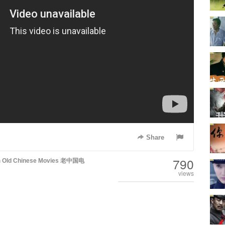
Share
790
n
Old Chinese Movies 老中国电
views