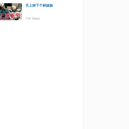
天上掉下个林妹妹
716 Views