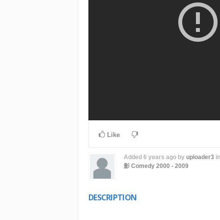
Like
Added
6 years ago
by
uploader3
i
影
Comedy
2000 - 2009
DESCRIPTION