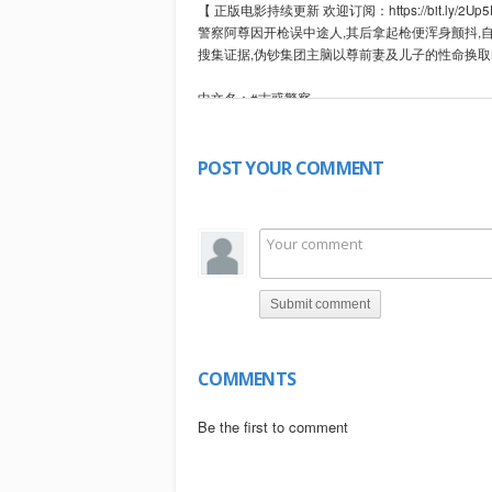
【 正版电影持续更新 欢迎订阅：https://bit.ly/2Up5
警察阿尊因开枪误中途人,其后拿起枪便浑身颤抖,自
搜集证据,伪钞集团主脑以尊前妻及儿子的性命换取
中文名：#古惑警察
外文名：#Lethal COP
别 名：这个警察不用枪
导 演：王秋雨
POST YOUR COMMENT
主 演：#樊少皇 成奎安 骆达华 袁洁仪
片 长：67分钟
上映时间：2003年
类 型：动作 / 喜剧
♥♥ 欢迎订阅捷成华视官方频道 ♥♥
Submit comment
【 捷成华视—偶像剧场：https://bit.ly/2IbXVPt 】
【 捷成华视—战争悬疑：https://bit.ly/2OFuLJm 】
【 捷成华视—华语影院：https://bit.ly/2VcdWsa 】
COMMENTS
【 捷成华视—动漫少儿：https://bit.ly/2V6VeSJ 】
Be the first to comment