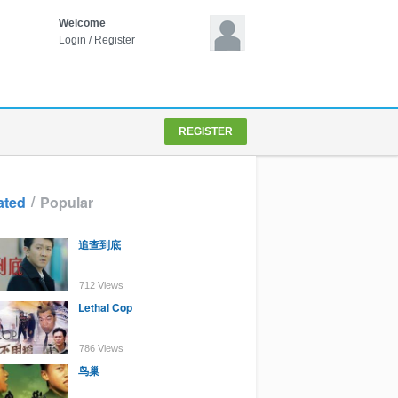
Welcome
Login
/
Register
REGISTER
/
ated
Popular
追查到底
712 Views
Lethal Cop
786 Views
鸟巢