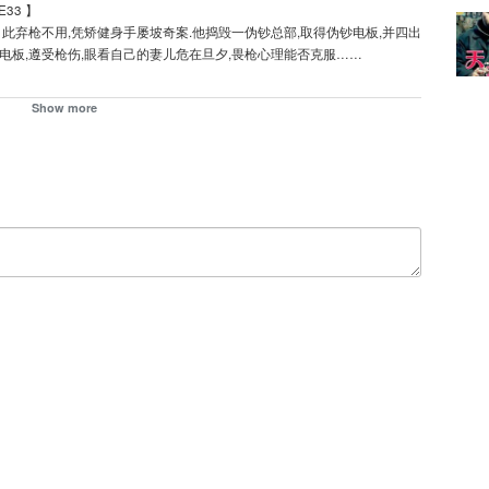
E33 】
此弃枪不用,凭矫健身手屡坡奇案.他捣毁一伪钞总部,取得伪钞电板,并四出
电板,遵受枪伤,眼看自己的妻儿危在旦夕,畏枪心理能否克服……
Show more