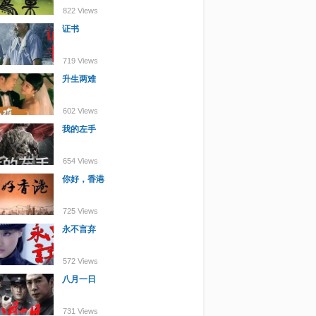
822 Views
证书
719 Views
升生两难
602 Views
我的左手
654 Views
你好，香港
725 Views
永不言弃
572 Views
八月一日
731 Views