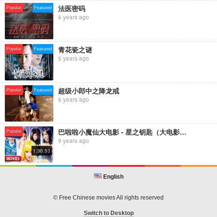
家。一间破屋里住着两个男人和一个女人，三个人都在极力克制自己，为
法医密码
Popular
Featured
了不至于使自己或任一方流落街头，都在努力去接受这个难以接受的现
6 years ago
实。但不管春桃怎么固执地坚持"咱们三个人就这么活下去"，两个男人都希
望春桃有个正常的归宿。刘向高终于出走了，春桃这时意识到她是爱他
的，不顾一切地跑出去找他。当她怀着失望的心情回到家里时，又发现李
青花瓷之谜
Popular
Featured
茂上吊了，她救下他，两人兄妹般地过着没有生气的日子。不久，刘向高
5 years ago
受爱情与良知的驱使，又回到春桃身边，李茂为他们的团圆感到欣慰。但
这毕竟是个畸型的三口之家，他们今后将怎样生活下去呢……
超级小郎中之降龙戒
Popular
Featured
6 years ago
巴啦啦小魔仙大电影 - 星之钥匙（大电影第1部）Balala The Fairies (Balala Movie 1)
Popular
9 years ago
1:30:53
English
© Free Chinese movies All rights reserved
Switch to Desktop