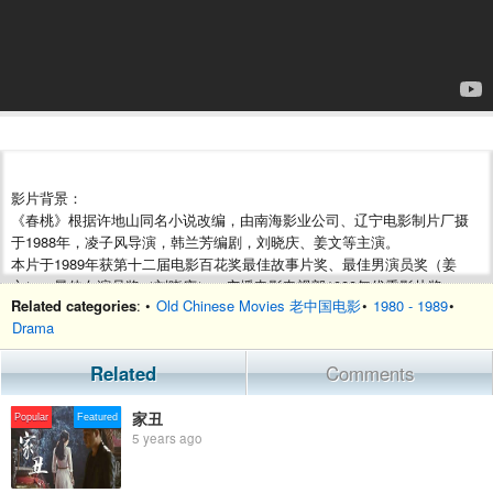
影片背景：
《春桃》根据许地山同名小说改编，由南海影业公司、辽宁电影制片厂摄
于1988年，凌子风导演，韩兰芳编剧，刘晓庆、姜文等主演。
本片于1989年获第十二届电影百花奖最佳故事片奖、最佳男演员奖（姜
文）、最佳女演员奖（刘晓庆），广播电影电视部1988年优秀影片奖。
Related categories
: •
Old Chinese Movies 老中国电影
•
1980 - 1989
•
Drama
剧情简介：
春桃新婚之夜被土匪冲散，只身一人从乡下逃到北京，靠拣破烂维持生
Related
Comments
活。在逃难中，春桃与刘向高认识，并相依为命地生活下来。可外人都说
他们是"姘居"。30年代的老北京，穷人们不大爱管别人家的闲事，有好心人
看他们恩恩爱爱，劝他们报个夫妻的正式户口，可春桃不愿意。几年后，
家丑
Popular
Featured
春桃有一天路过什刹海旁边的小市，听见有人叫她的小名，她吃惊地看见
5 years ago
一个没有腿的、蓬头逅面的男人瘫坐在地上，正乞怜地望着她。原来，这
是与她拜过天地应称丈夫的李茂，她不忍心看李茂饿死街头，把他带回