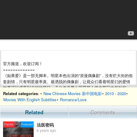
官方频道，欢迎订阅！
=============
《如果爱》是一部无脚本、明星本色出演的“浪漫偶像剧”，没有烂大街的俗
套剧情，只有明星最率真、最洒脱的偶像剧，让观众们看着明星们的爱情
故事可以感受到幸福的节目。几位单身男女明星艺人将在节目中相知相
Related categories
: •
New Chinese Movies 新中国电影
•
2010 - 2020
•
恋，体味真正的恋人生活，为观众真实呈现明星恋爱的各种啼笑皆非、酸
Movies With English Subtitles
•
Romance/Love
甜苦辣的故事。
Related
Comments
法医密码
Popular
Featured
6 years ago