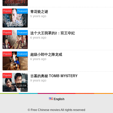
青花瓷之谜
Popular
Featured
5 years ago
这个大王我罩的2：双王夺妃
Popular
Featured
6 years ago
超级小郎中之降龙戒
Popular
Featured
6 years ago
古墓的奥秘 TOMB MYSTERY
Popular
9 years ago
1:25:54
English
© Free Chinese movies All rights reserved