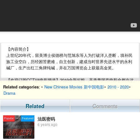
【内容简介】
上世纪20年代，留美博士侯德榜与范旭东等人为打破洋人垄断，填补民
族工业空白，历经困苦磨难，自主创新，建成当时世界先进水平的永利
碱厂，生产出红三角牌纯碱，并在万国博览会上获最高金奖。
【欢迎订阅CCTV6电影频道】2019全新起航，高质量国产电影全都在这
里：https://bit.ly/2xtQy1X
Related categories
: •
New Chinese Movies 新中国电影
•
2010 - 2020
•
Drama
--------更多精彩内容等你来--------
Related
Comments
★★★电影正片
【Chi-Eng SUB Movie】For People Who Love China Movie：
法医密码
Popular
Featured
https://bit.ly/2LG1uvN
6 years ago
【周末星影剧场】解决你乏善可陈的周末时光：https://bit.ly/2JtZN3O
【高分电影推荐】精选豆瓣高分精彩电影合集:http://bit.ly/2AoL5bS