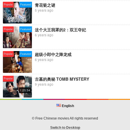
青花瓷之谜
Popular
Featured
★★★专题栏目
5 years ago
【影响——改革开放四十年的中国电影】百余位影人访谈：
http://bit.ly/2Er2X9z
【今日影评 · 表演者言 | 第二季】十二位演员，为表演者“言”：
这个大王我罩的2：双王夺妃
https://bit.ly/2HPynDW
Popular
Featured
6 years ago
【中国通史】中国迄今为止规模最大的一部历史专题片：
http://bit.ly/2QMwWi6
★★★主打栏目
超级小郎中之降龙戒
Popular
Featured
【今日影评/Movie Talk】八分钟权威电影评论：https://bit.ly/2xwCswL
6 years ago
【中国电影报道】全面/及时/独家的电影娱乐资讯：
https://bit.ly/2MeMENS
【电影全解码】深度解析热门电影或专题：http://bit.ly/2As805S
古墓的奥秘 TOMB MYSTERY
Popular
【新片约吗2019】2019院线电影防踩雷攻略指南：
9 years ago
http://bit.ly/2TmMmXP
1:25:54
★★★其他精彩内容
【焦点明星】近距离直面采访热点明星，了解不一样的TA：
English
http://bit.ly/2QjAOCO
【电影日历】电影及明星的那年今日：http://bit.ly/2R5strI
© Free Chinese movies All rights reserved
Switch to Desktop