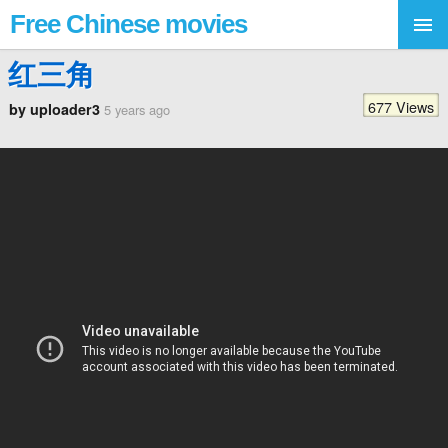
Free Chinese movies
红三角
677 Views
by uploader3
5 years ago