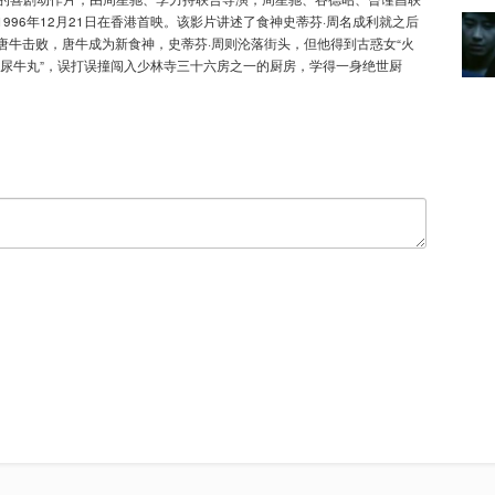
96年12月21日在香港首映。该影片讲述了食神史蒂芬·周名成利就之后
唐牛击败，唐牛成为新食神，史蒂芬·周则沦落街头，但他得到古惑女“火
“濑尿牛丸”，误打误撞闯入少林寺三十六房之一的厨房，学得一身绝世厨