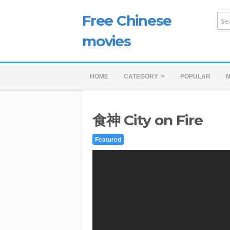
Free Chinese
movies
HOME
CATEGORY
POPULAR
食神 City on Fire
Featured