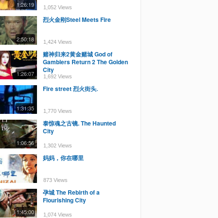
1:26:19
1,052 Views
烈火金刚Steel Meets Fire
2:50:18
1,424 Views
赌神归来2黄金赌城 God of
Gamblers Return 2 The Golden
City
1:26:07
1,692 Views
Fire street 烈火街头.
1:31:35
1,770 Views
泰惊魂之古镜. The Haunted
City
1:06:56
1,302 Views
妈妈，你在哪里
873 Views
孕城 The Rebirth of a
Flourishing City
1:45:00
1,074 Views