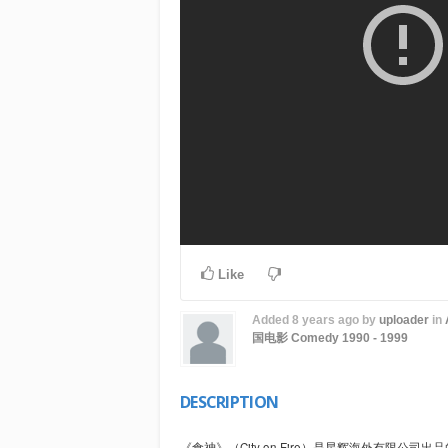
Like
Added
8 years ago
by
uploader
in
国电影
Comedy
1990 - 1999
DESCRIPTION
《食神》（City on Fire）是星辉海外有限