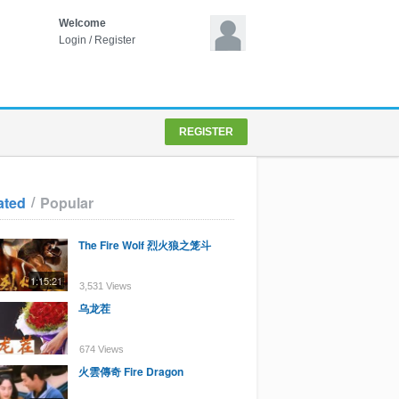
Welcome
Login
/
Register
REGISTER
/
ated
Popular
The Fire Wolf 烈火狼之笼斗
1:15:21
3,531 Views
乌龙茬
674 Views
火雲傳奇 Fire Dragon