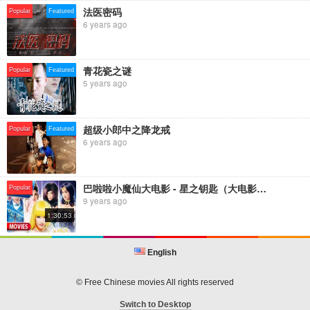
命，却发现陈进才不但是他爱的柳春莲的丈夫，而且是陈建明的亲哥
法医密码
Popular
Featured
哥，陈建明杀死陈进才的目的是想继承本应该属于陈进才的2亿多元的
6 years ago
遗产，李飞知情后迟迟未下手，却招来陈建明杀人灭口的追杀令，李飞
决定保护陈进才揭穿陈建明的阴谋
青花瓷之谜
【欢迎订阅中国电影频道】2020全新起航，高质量国产电影全都在这里
Popular
Featured
5 years ago
https://bit.ly/2xtQy1X
--------更多精彩内容等你来--------
★★★电影正片
【Chi-Eng SUB Movie】For People Who Love China Movie：
超级小郎中之降龙戒
Popular
Featured
https://bit.ly/2LG1uvN
6 years ago
【周末星影剧场】解决你乏善可陈的周末时光：https://bit.ly/2JtZN3O
【高分电影推荐】精选豆瓣高分精彩电影合集:http://bit.ly/2AoL5bS
巴啦啦小魔仙大电影 - 星之钥匙（大电影第1部）Balala The Fairies (Balala Movie 1)
Popular
★★★专题栏目
9 years ago
【影响——改革开放四十年的中国电影】百余位影人访谈：
1:30:53
http://bit.ly/2Er2X9z
【今日影评 · 表演者言 | 第二季】十二位演员，为表演者“言”：
https://bit.ly/2HPynDW
English
【中国通史】中国迄今为止规模最大的一部历史专题片：
http://bit.ly/2QMwWi6
© Free Chinese movies All rights reserved
★★★主打栏目
Switch to Desktop