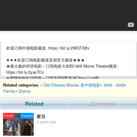
欢迎订阅中国电影频道: https://bit.ly/2WQTXBv
★★★欢迎订阅电影频道其他官方频道★★★
★最火爆的华语电影－订阅电影大剧院1905 Movie Theater频道:
https://bit.ly/2yacTCx
★最懂你的生活指南－订阅东PIN西凑凑China Live频
道:http://bit.ly/3b6512P
Related categories
: •
Old Chinese Movies 老中国电影
•
2000 - 2009
•
★最精彩的系列电影－电视电影Movie Series频道:
Family
•
Drama
https://bit.ly/2LnU41R
Related
Comments
【内容简介】
《刀客》讲述李飞——功夫高深莫测，孤独一人，整日陪伴着他就是那
家丑
Popular
Featured
些形影不离的飞刀，对他来说飞刀比生命更重要，飞刀能斩奸除恶，更
5 years ago
能让他体验飞刀进入坏人身体时暴射出鲜血的快感。
李飞被香港富商陈建明看中，出20万美元要他去杀陈进才，李飞受财索