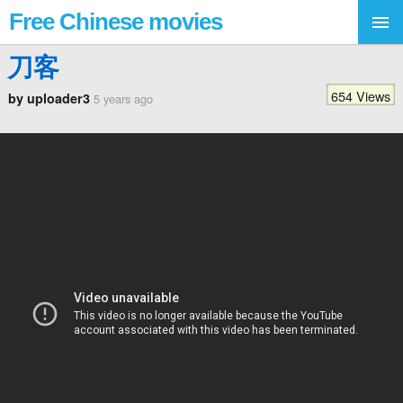
Free Chinese movies
刀客
654 Views
by uploader3
5 years ago