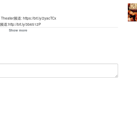
道: https://bit.ly/2yacTCx
p://bit.ly/3b6512P
//bit.ly/2LnU41R
Show more
了万老头修表铺中一块金表,他的小伙伴大猫和小耗子为之眼红,于是发生
结一致,发誓严守金表的秘密。
童教养院”。教养院训导主任殷小臣发现了小牛偷金表的秘密后,便借此要侠
子发现。事发之后,教养院教导员雷春华着手调查。
臣通风报信。殷小臣先发制人,把小胖狠揍一顿。雷教导员为人热情厚
当小牛知道万老头因丢了顾客的金表被拘留三个月,他的孙女、小牛的好朋友
白了自己的错误,并揭发了殷小臣的违法勾当。小牛的表现,得到雷春华和孩子
在这里https://bit.ly/2xtQy1X
 Movie： https://bit.ly/2LG1uvN