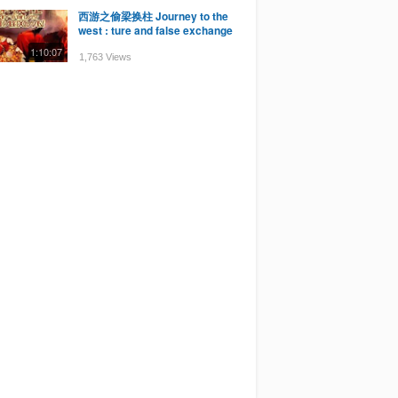
西游之偷梁换柱 Journey to the
west : ture and false exchange
1:10:07
1,763 Views