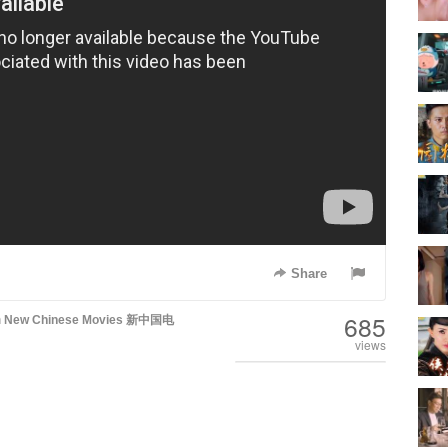
Share
685
n
New Chinese Movies 新中国电
views