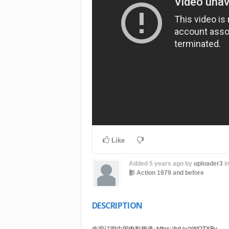
Like
Added
5 years ago
by
uploader3
i
影
Action
1979 and before
DESCRIPTION
欢迎订阅中国电影频道: https://bit.ly/2WQTXBv