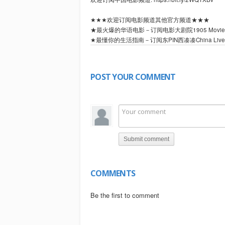
★★★欢迎订阅电影频道其他官方频道★★★
★最火爆的华语电影－订阅电影大剧院1905 Movie Theater频
★最懂你的生活指南－订阅东PIN西凑凑China Live频道:htt
★最精彩的系列电影－电视电影Movie Series频道: https:
【内容简介】
POST YOUR COMMENT
解放前,杂乱的上海街头,饥肠辘辘的流浪儿小牛偷
争斗,结果被带往警察局拘押。至此,三个孩子又团
拘押期内,小牛因争食并动手打人,又被送进“儿
他,唆使他盗卖院内公物,此事被院内名叫小胖的孩
小胖准备联络院内孩子揭发殷小臣,小牛却向殷小
道,对小牛生活关怀备至,使小牛深受感动。最后,
Submit comment
翠翠孤苦伶仃,无依无靠时,良心受到谴责,终于坦
们的谅解和欢迎。
COMMENTS
【欢迎订阅中国电影频道】2020全新起航，高质量国产电影全都
--------更多精彩内容等你来--------
Be the first to comment
★★★电影正片
【Chi-Eng SUB Movie】For People Who Love China