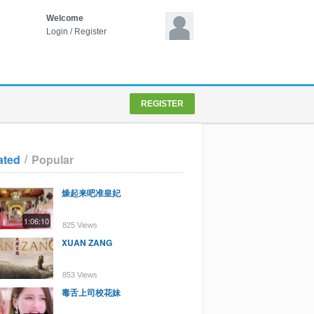
Welcome
Login
/
Register
REGISTER
/
ated
Popular
燥起来吧准皇妃
1:06:10
825 Views
XUAN ZANG
853 Views
毒舌上司校花妹