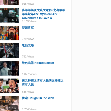
1:10:06
915 Views
喜羊羊與灰太狼大電影5之喜氣羊
羊過蛇年The Mythical Ark：
Adventures in Love &
1:26:14
Happiness
1,165 Views
梨园将军
779 Views
笔仙咒怨
782 Views
绝色武器 Naked Soldier
1:47:11
1,877 Views
侠义神捕之请君入瓮侠义神捕之
请君入瓮
636 Views
搜索 Caught in the Web
2:01:58
1,704 Views