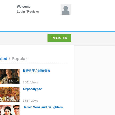
Welcome
Login
/
Register
REGISTER
/
ated
Popular
超级兵王之战狼归来
1:06:06
1,331 Views
Airpocalypse
1,557 Views
Heroic Sons and Daughters