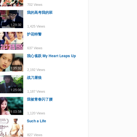
702 Views
我的高考我的班
1:29:32
1,425 Views
护花特警
637 Views
我心雀跃 My Heart Leaps Up
1:35:32
2,192 Views
战刀屠狼
1:25:06
1,187 Views
我被青春闪了腰
1:03:58
1,120 Views
Such a Life
827 Views