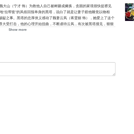
工魏大山（宁才 饰）为救他人自己被树砸成瘫痪，贪困的家境很快捉襟见
地“拉帮套”的风俗回报单身的黑塔，说白了就是让妻子赔他睡觉以物相
龌龊之事。黑塔的忠厚侠义感动了魏妻云凤（蒋雯丽 饰），她爱上了这个
尊大受打击，他的心理开始扭曲，不断虐待云凤，有次被黑塔撞见，狠狠
下女儿参花。一晃七年过去，七岁的参花（马思纯 饰）用爬犁拉着魏下山
Show more
云凤的情感已经枯竭了......
通过电视或手机轻松观看华语电影，动作、悬疑、爱情、文艺、惊悚多种类
tps://go.1905.com
nload at App Store to watch various types of Chinese films! For more
影全都在这里：https://bit.ly/2xtQy1X
 Movie： https://bit.ly/2LG1uvN
t.ly/2JtZN3O
ly/2AoL5bS