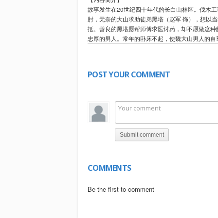
故事发生在20世纪四十年代的长白山林区。伐木
肘，无奈的大山求助徒弟黑塔（赵军 饰），想以当
抵。善良的黑塔愿帮师傅求医讨药，却不愿做这种
忠厚的男人。常年的卧床不起，使魏大山男人的自
地教训了他。这时云凤怀上了黑塔的孩子，不久生
泡温泉，这招竟让瘫痪多年的大山重新站了起来，但他与
POST YOUR COMMENT
电影频道旗下首款全球性APP问世啦！欢迎大家
型任你选，可以通过应用商店免费下载，更多信息请访问：ht
The first global APP launched by CCTV6! Free dow
information, please visit https://go.1905.com.
Submit comment
【欢迎订阅CCTV6电影频道】2019全新起航，高质量国产电
--------更多精彩内容等你来--------
COMMENTS
★★★电影正片
【Chi-Eng SUB Movie】For People Who Love China
Be the first to comment
【周末星影剧场】解决你乏善可陈的周末时光：https://bi
【高分电影推荐】精选豆瓣高分精彩电影合集:http://bit.