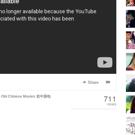
Share
711
n
Old Chinese Movies 老中国电
views