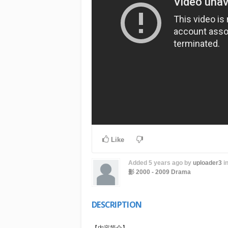
Like
Added
5 years ago
by
uploader3
i
影
2000 - 2009
Drama
DESCRIPTION
【内容简介】