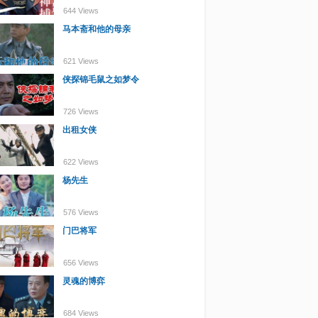
644 Views
马本斋和他的母亲
621 Views
侠探锦毛鼠之如梦令
726 Views
出租女侠
622 Views
杨先生
576 Views
门巴将军
656 Views
灵魂的博弈
684 Views