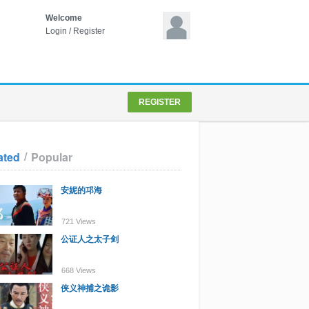
Welcome
Login
/
Register
REGISTER
/
ated
Popular
安妮的邛海
721 Views
公证人之太子剑
668 Views
侠义神捕之诡影