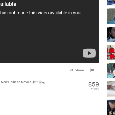
Share
859
n
New Chinese Movies 新中国电
views