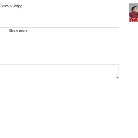
6_BmY6vUrdpg
Show more
部小说，近来常常被噩梦纠缠。丈夫莫洋为她安排心理医生做治疗，可没
的男人出现，穆夏平静的世界开始变的一团混乱