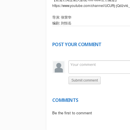
https://www.youtube.com/channel/UCURj-jQd2vi
导演: 张荣华
编剧: 刘恒岳
主演: 蒋君 / 周群达 / 秦伯坤 / 刘婉露
类型: 剧情 / 悬疑
POST YOUR COMMENT
剧情简介：主人公穆夏是一名小说家，正在创作一
想到在催眠治疗过程中一个声称他才是穆夏真丈夫
Submit comment
COMMENTS
Be the first to comment