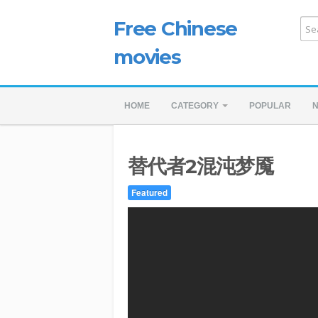
Free Chinese
movies
HOME
CATEGORY
POPULAR
替代者2混沌梦魇
Featured