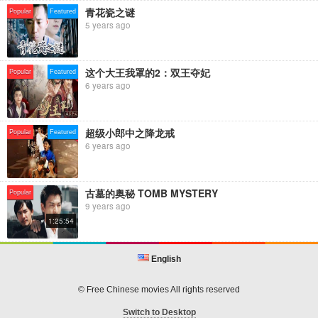
☞魔幻科幻电影 :http://bit.ly/2G2H6nA
青花瓷之谜
Popular
Featured
☞古装武侠电影 :http://bit.ly/38pwviy
5 years ago
☞奇幻冒险电影 :http://bit.ly/38ossDs
☞悬疑犯罪警匪电影 :http://bit.ly/3amN3tH
☞动作电影 :http://bit.ly/2TE8gJB
这个大王我罩的2：双王夺妃
☞喜剧搞笑电影 :http://bit.ly/2G8Ctsm
Popular
Featured
6 years ago
☞惊悚恐怖电影 :http://bit.ly/2ty3DpL
☞爱情浪漫电影 :http://bit.ly/2G8eSI0
超级小郎中之降龙戒
Popular
Featured
6 years ago
古墓的奥秘 TOMB MYSTERY
Popular
9 years ago
1:25:54
English
© Free Chinese movies All rights reserved
Switch to Desktop