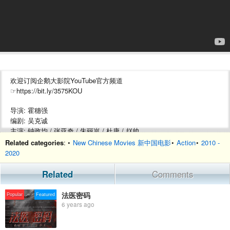
欢迎订阅企鹅大影院YouTube官方频道
☞https://bit.ly/3575KOU
导演: 霍穗强
编剧: 吴克诚
主演: 钟政均 / 张亚奇 / 朱丽岚 / 杜康 / 赵帅
类型: 动作 / 武侠 / 古装
Related categories
: •
New Chinese Movies 新中国电影
•
Action
•
2010 -
2020
剧情简介：大赵王朝元武十二年，魔教肆虐惑乱众生，加之时逢天灾，
百姓苦不堪言。皇帝赵许命镇魔司统领张谦清剿魔教，国师莫凡告知张
Related
Comments
谦魔教总舵所处冀州。但张谦却命爱将萧震赴幽州秘密执行清剿任务，
自己假意赴冀州。就这样，镇魔司四大高手萧震、花无常、宁无谋、关
法医密码
Popular
Featured
闯启程幽州，一场血雨腥风即将到来。
6 years ago
更多精彩电影总有一部是你喜欢！