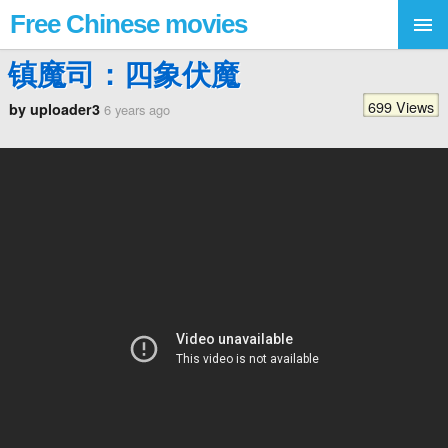
Free Chinese movies
镇魔司：四象伏魔
699 Views
by uploader3
6 years ago