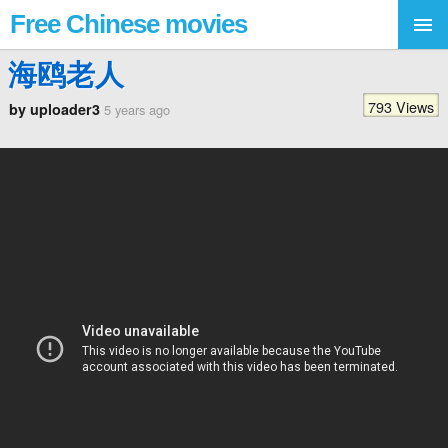
Free Chinese movies
海鸥老人
793 Views
by uploader3
5 years ago