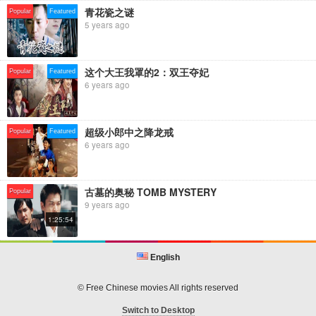
★★★电影正片
青花瓷之谜
Popular
Featured
【Chi-Eng SUB Movie】For People Who Love China Movie：
5 years ago
https://bit.ly/2LG1uvN
【周末星影剧场】解决你乏善可陈的周末时光：https://bit.ly/2JtZN3O
【高分电影推荐】精选豆瓣高分精彩电影合集:http://bit.ly/2AoL5bS
这个大王我罩的2：双王夺妃
Popular
Featured
6 years ago
★★★专题栏目
【影响——改革开放四十年的中国电影】百余位影人访谈：
http://bit.ly/2Er2X9z
【今日影评 · 表演者言 | 第二季】十二位演员，为表演者“言”：
超级小郎中之降龙戒
Popular
Featured
https://bit.ly/2HPynDW
6 years ago
【中国通史】中国迄今为止规模最大的一部历史专题片：
http://bit.ly/2QMwWi6
古墓的奥秘 TOMB MYSTERY
Popular
★★★主打栏目
9 years ago
【今日影评/Movie Talk】八分钟权威电影评论：https://bit.ly/2xwCswL
1:25:54
【中国电影报道】全面/及时/独家的电影娱乐资讯：
https://bit.ly/2MeMENS
【电影全解码】深度解析热门电影或专题：http://bit.ly/2As805S
English
【新片约吗2019】2019院线电影防踩雷攻略指南：
http://bit.ly/2TmMmXP
© Free Chinese movies All rights reserved
★★★其他精彩内容
Switch to Desktop