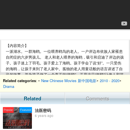
【内容简介】
一派湖水。一群海鸥。一位喂养鸥鸟的老人。一户岸边布依族人家罹患
自闭症的六岁男孩儿。 老人和老人喂养的海鸥，吸引和启迪了岸边的孩
子。孩子迷上了羽毛。孩子爱上了海鸥。孩子学会了说“好”。一只受伤
的海鸥，让孩子来到了老人家中。孤独的老人用童话般的语言讲述了自
己的故事。并为孩子做了一个真正的“海鸥”。正是这只“海鸥”让老人和孩
子落入湖中，经历了一场生死考验。老人在海鸥的鸣叫声中离开了人
Related categories
: •
New Chinese Movies 新中国电影
•
2010 - 2020
•
世。不知情的孩子却日日在岸边等待…… 全剧歌颂大自然的美好与博
Drama
大，闪亮着爱与善的人性光辉。这是一部唯美的诗电影。
Related
Comments
【欢迎订阅CCTV6电影频道】2019全新起航，高质量国产电影全都在这
里：https://bit.ly/2xtQy1X
法医密码
Popular
Featured
6 years ago
--------更多精彩内容等你来--------